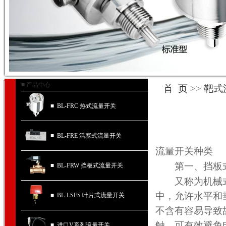
■ 产品中心
首 页
>>
靶式
■ BL-FRC 热式流量开关
■ BL-FRE 活塞式流量开关
流量开关种类
第一、挡板
■ BL-FRW 挡板式流量开关
又称为机械式
中，允许水平和
■ BL-LSFS 叶片式流量开关
不含有容易导致
触，可有效避免
■ 进口V系列流量开关