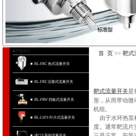
■ 产品中心
首 页
>>
靶式
■ BL-FRC 热式流量开关
■ BL-FRE 活塞式流量开关
靶式流量开关
是
形，从而带动微
■ BL-FRW 挡板式流量开关
机组。
由于水环热泵机
■ BL-LSFS 叶片式流量开关
度。通常靶流片
三是正常。安装
■ 进口V系列流量开关